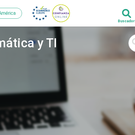
América
América
ática y TI