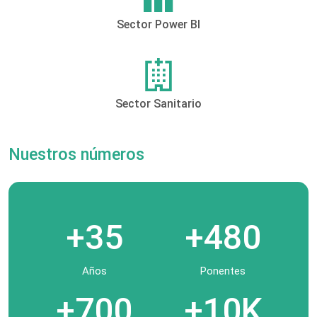
Sector Power BI
Sector Sanitario
Nuestros números
+35
+480
Años
Ponentes
+700
+10K